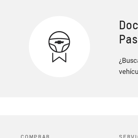
R
Doc
Pas
¿Busca
vehícu