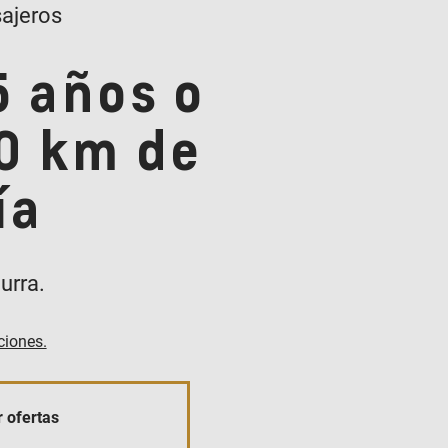
ajeros
5 años o
0 km de
ía
urra.
ciones.
 ofertas