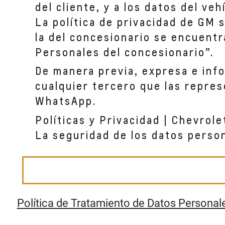
del cliente, y a los datos del ve
La política de privacidad de GM 
COUNTRY RIOHACHA
la del concesionario se encuentr
CL 15 CR - 22
RIOHACHA,
Personales del concesionario”.
De manera previa, expresa e inf
COUNTRY MOTORS VALLEDUPAR
cualquier tercero que las repres
CR 7A # 22-107
WhatsApp.
,
Políticas y Privacidad | Chevrole
La seguridad de los datos perso
Política de Tratamiento de Datos Personal