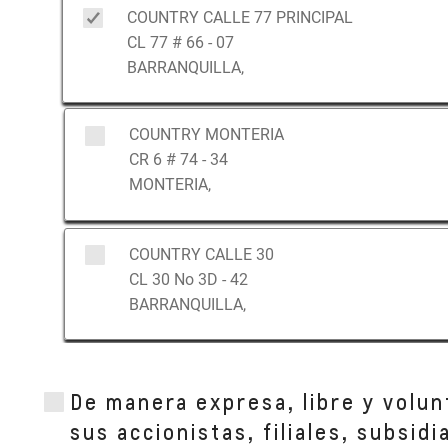
COUNTRY CALLE 77 PRINCIPAL
CL 77 # 66 - 07
BARRANQUILLA,
COUNTRY MONTERIA
CR 6 # 74 - 34
MONTERIA,
COUNTRY CALLE 30
CL 30 No 3D - 42
BARRANQUILLA,
COUNTRY SINCELEJO
De manera expresa, libre y volun
CL 38 No 5 - 236
SINCELEJO,
sus accionistas, filiales, subsid