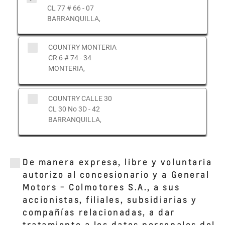
CL 77 # 66 - 07
BARRANQUILLA,
COUNTRY MONTERIA
CR 6 # 74 - 34
MONTERIA,
COUNTRY CALLE 30
CL 30 No 3D - 42
BARRANQUILLA,
COUNTRY SINCELEJO
CL 38 No 5 - 236
De manera expresa, libre y voluntaria
SINCELEJO,
autorizo al concesionario y a General
Motors - Colmotores S.A., a sus
accionistas, filiales, subsidiarias y
COUNTRY RIOHACHA
compañías relacionadas, a dar
CL 15 CR - 22
RIOHACHA,
tratamiento a los datos personales del